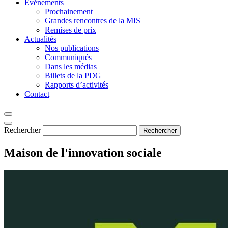
Événements
Prochainement
Grandes rencontres de la MIS
Remises de prix
Actualités
Nos publications
Communiqués
Dans les médias
Billets de la PDG
Rapports d’activités
Contact
Rechercher
Rechercher
Maison
de l'innovation
sociale